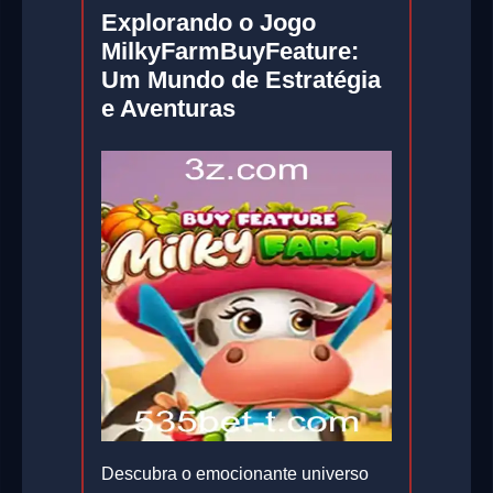
Explorando o Jogo
MilkyFarmBuyFeature:
Um Mundo de Estratégia
e Aventuras
Descubra o emocionante universo