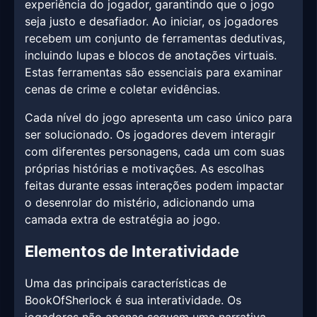
experiência do jogador, garantindo que o jogo
seja justo e desafiador. Ao iniciar, os jogadores
recebem um conjunto de ferramentas dedutivas,
incluindo lupas e blocos de anotações virtuais.
Estas ferramentas são essenciais para examinar
cenas de crime e coletar evidências.
Cada nível do jogo apresenta um caso único para
ser solucionado. Os jogadores devem interagir
com diferentes personagens, cada um com suas
próprias histórias e motivações. As escolhas
feitas durante essas interações podem impactar
o desenrolar do mistério, adicionando uma
camada extra de estratégia ao jogo.
Elementos de Interatividade
Uma das principais características de
BookOfSherlock é sua interatividade. Os