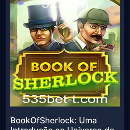
BookOfSherlock: Uma