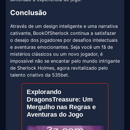
Conclusão
Através de um design inteligente e uma narrativa
cativante, BookOfSherlock continua a satisfazer
o desejo dos jogadores por desafios intelectuais
e aventuras emocionantes. Seja você um fã de
mistérios clássicos ou um novo jogador, é
impossível não se encantar pelo mundo intrigante
de Sherlock Holmes, agora revitalizado pelo
talento criativo da 535bet.
Explorando
DragonsTreasure: Um
Mergulho nas Regras e
Aventuras do Jogo