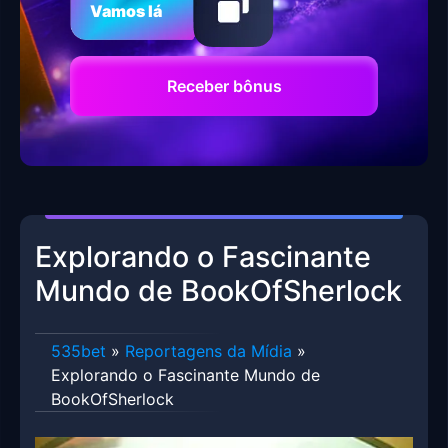
Vamos lá
Receber bônus
Explorando o Fascinante
Mundo de BookOfSherlock
535bet
»
Reportagens da Mídia
»
Explorando o Fascinante Mundo de
BookOfSherlock