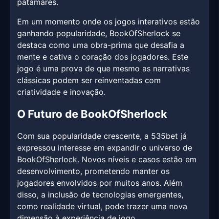
patamares.
Em um momento onde os jogos interativos estão
ganhando popularidade, BookOfSherlock se
destaca como uma obra-prima que desafia a
mente e cativa o coração dos jogadores. Este
jogo é uma prova de que mesmo as narrativas
clássicas podem ser reinventadas com
criatividade e inovação.
O Futuro de BookOfSherlock
Com sua popularidade crescente, a 535bet já
expressou interesse em expandir o universo de
BookOfSherlock. Novos níveis e casos estão em
desenvolvimento, prometendo manter os
jogadores envolvidos por muitos anos. Além
disso, a inclusão de tecnologias emergentes,
como realidade virtual, pode trazer uma nova
dimensão à experiência de jogo.