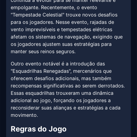
continua a evoluir para se manter relevante e
empolgante. Recentemente, o evento
"Tempestade Celestial" trouxe novos desafios
para os jogadores. Nesse evento, rajadas de
vento imprevisíveis e tempestades elétricas
afetam os sistemas de navegação, exigindo que
os jogadores ajustem suas estratégias para
manter seus reinos seguros.
Outro evento notável é a introdução das
"Esquadrilhas Renegadas", mercenários que
oferecem desafios adicionais, mas também
recompensas significativas ao serem derrotados.
Essas esquadrilhas trouxeram uma dinâmica
adicional ao jogo, forçando os jogadores a
reconsiderar suas alianças e estratégias a cada
movimento.
Regras do Jogo