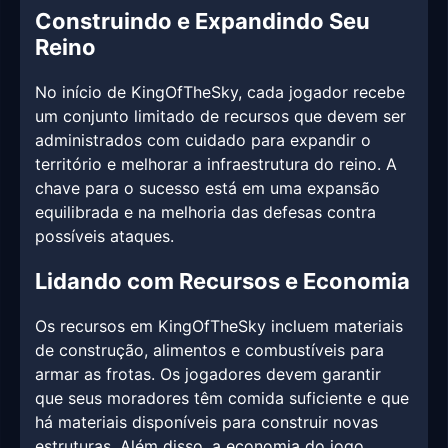
Construindo e Expandindo Seu
Reino
No início de KingOfTheSky, cada jogador recebe
um conjunto limitado de recursos que devem ser
administrados com cuidado para expandir o
território e melhorar a infraestrutura do reino. A
chave para o sucesso está em uma expansão
equilibrada e na melhoria das defesas contra
possíveis ataques.
Lidando com Recursos e Economia
Os recursos em KingOfTheSky incluem materiais
de construção, alimentos e combustíveis para
armar as frotas. Os jogadores devem garantir
que seus moradores têm comida suficiente e que
há materiais disponíveis para construir novas
estruturas. Além disso, a economia do jogo