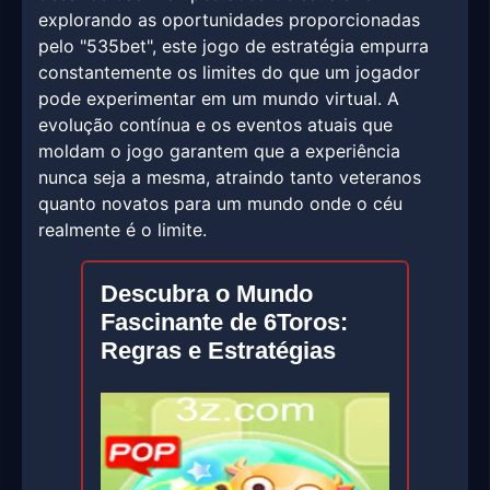
explorando as oportunidades proporcionadas
pelo "535bet", este jogo de estratégia empurra
constantemente os limites do que um jogador
pode experimentar em um mundo virtual. A
evolução contínua e os eventos atuais que
moldam o jogo garantem que a experiência
nunca seja a mesma, atraindo tanto veteranos
quanto novatos para um mundo onde o céu
realmente é o limite.
Descubra o Mundo
Fascinante de 6Toros:
Regras e Estratégias