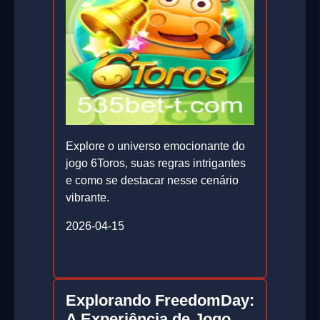
Explore o universo emocionante do
jogo 6Toros, suas regras intrigantes
e como se destacar nesse cenário
vibrante.
2026-04-15
Explorando FreedomDay:
A Experiência de Jogo