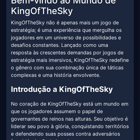
Bem-vindo ao Mundo de
KingOfTheSky
KingOfTheSky não é apenas mais um jogo de
estratégia; é uma experiência que mergulha os
jogadores em um universo de possibilidades e
desafios constantes. Lançado como uma
resposta às crescentes demandas por jogos de
estratégia mais imersivos, KingOfTheSky redefine
o gênero com sua combinação única de táticas
complexas e uma história envolvente.
Introdução a KingOfTheSky
No coração de KingOfTheSky está um mundo em
que os jogadores assumem o papel de
governantes de reinos nas alturas. Seu objetivo é
liderar seu povo à glória, conquistando territórios
e defendendo suas posses contra adversários