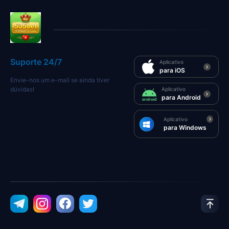
Suporte 24/7
Aplicativo
para iOS
Envie-nos um e-mail se ainda tiver
dúvidas!
Aplicativo
para Android
Aplicativo
para Windows