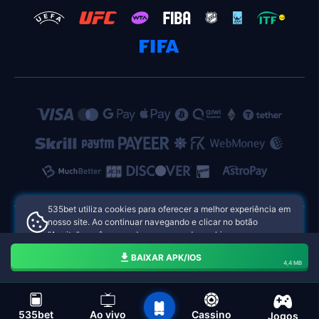
535bet utiliza cookies para oferecer a melhor experiência em
nosso site. Ao continuar navegando e clicar no botão
“Aceito”, você concorda com o uso de cookies.
535bet Cassinos Online nas Filipinas
Aceito
BAIXAR APK/IOS
4,4 MB
barra de navegação do 535bet
535bet
Ao vivo
Cassino
Jogos