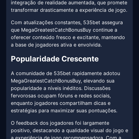
integração de realidade aumentada, que promete
transformar drasticamente a experiência de jogo.
Com atualizações constantes, 535bet assegura
que MegaGreatestCatchBonusBuy continue a
oferecer conteúdo fresco e excitante, mantendo
a base de jogadores ativa e envolvida.
Popularidade Crescente
A comunidade de 535bet rapidamente adotou
MegaGreatestCatchBonusBuy, elevando sua
popularidade a níveis inéditos. Discussões
fervorosas ocupam fóruns e redes sociais,
enquanto jogadores compartilham dicas e
estratégias para maximizar suas pontuações.
O feedback dos jogadores foi largamente
positivo, destacando a qualidade visual do jogo e
a experiência de jogo recompensadora. Com a