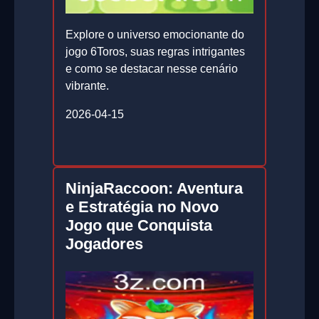
Explore o universo emocionante do
jogo 6Toros, suas regras intrigantes
e como se destacar nesse cenário
vibrante.
2026-04-15
NinjaRaccoon: Aventura
e Estratégia no Novo
Jogo que Conquista
Jogadores