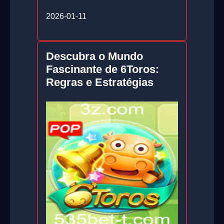
2026-01-11
Descubra o Mundo
Fascinante de 6Toros:
Regras e Estratégias