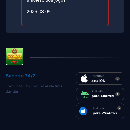
universo dos jogos.
2026-03-05
Suporte 24/7
Aplicativo
para iOS
Envie-nos um e-mail se ainda tiver
dúvidas!
Aplicativo
para Android
Aplicativo
para Windows