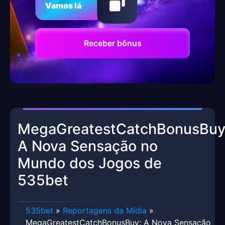
Vamos lá
Receber bônus
MegaGreatestCatchBonusBuy
A Nova Sensação no
Mundo dos Jogos de
535bet
535bet
»
Reportagens da Mídia
»
MegaGreatestCatchBonusBuy: A Nova Sensação