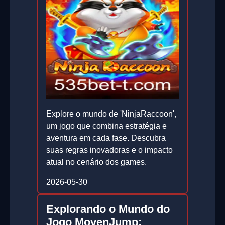
Explore o mundo de 'NinjaRaccoon',
um jogo que combina estratégia e
aventura em cada fase. Descubra
suas regras inovadoras e o impacto
atual no cenário dos games.
2026-05-30
Explorando o Mundo do
Jogo MovenJump: