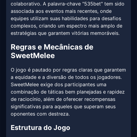
colaborativo. A palavra-chave "535bet" tem sido
associada aos eventos mais recentes, onde
equipes utilizam suas habilidades para desafios
complexos, criando um espectro mais amplo de
estratégias que garantem vitórias memoráveis.
Regras e Mecânicas de
SweetMelee
O jogo é pautado por regras claras que garantem
a equidade e a diversão de todos os jogadores.
SweetMelee exige dos participantes uma
combinação de táticas bem planejadas e rapidez
de raciocínio, além de oferecer recompensas
significativas para aqueles que superam seus
oponentes com destreza.
Estrutura do Jogo