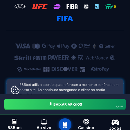
535bet utiliza cookies para oferecer a melhor experiência em
nosso site. Ao continuar navegando e clicar no botão
“Aceito”, você concorda com o uso de cookies.
535bet Cassinos Online nas Filipinas
Aceito
BAIXAR APK/IOS
4,4 MB
barra de navegação do 535bet
535bet
Ao vivo
Cassino
Jogos