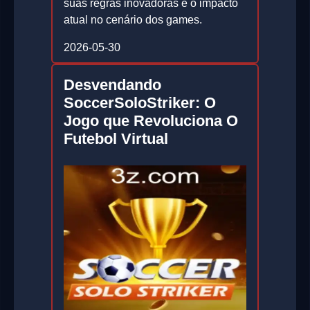
suas regras inovadoras e o impacto
atual no cenário dos games.
2026-05-30
Desvendando
SoccerSoloStriker: O
Jogo que Revoluciona O
Futebol Virtual