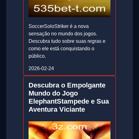
SoccerSoloStriker é a nova
sensação no mundo dos jogos.
Descubra tudo sobre suas regras e
como ele está conquistando o
público.
2026-02-24
Descubra o Empolgante
Mundo do Jogo
ElephantStampede e Sua
Aventura Viciante