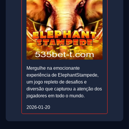
Mergulhe na emocionante
experiência de ElephantStampede,
um jogo repleto de desafios e
diversão que capturou a atenção dos
jogadores em todo o mundo.
2026-01-20