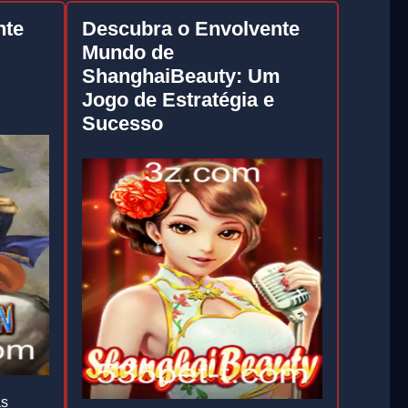
nte
Descubra o Envolvente
Mundo de
ShanghaiBeauty: Um
Jogo de Estratégia e
Sucesso
as