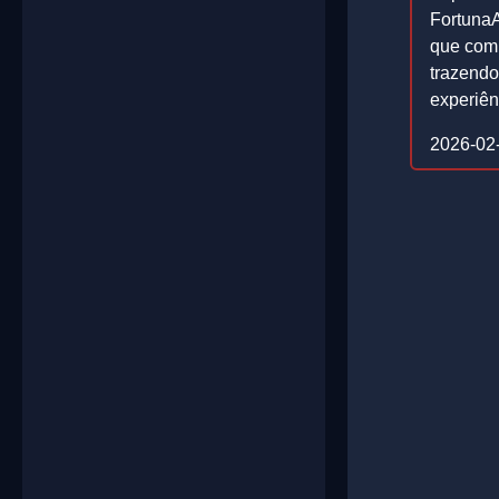
FortunaA
que comb
trazendo
experiên
2026-02