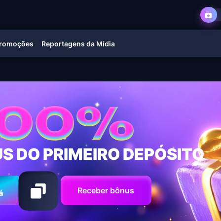
romoções
Reportagens da Mídia
S DO PRIMEIRO DEPÓSITO
Receber bônus
á