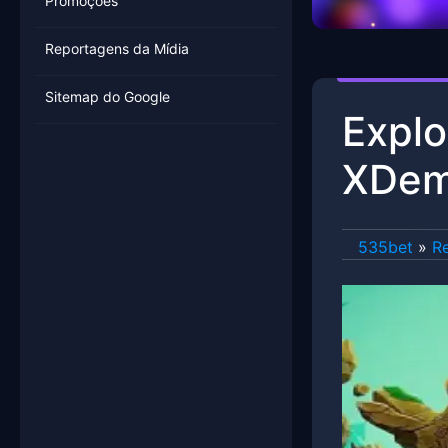
Promoções
Reportagens da Mídia
Sitemap do Google
Expl
XDem
535bet
»
R