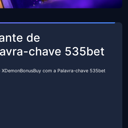
ante de
avra-chave 535bet
e XDemonBonusBuy com a Palavra-chave 535bet