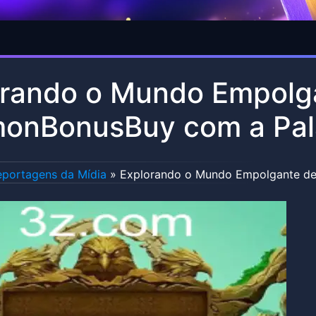
orando o Mundo Empolg
onBonusBuy com a Pal
eportagens da Mídia
»
Explorando o Mundo Empolgante d