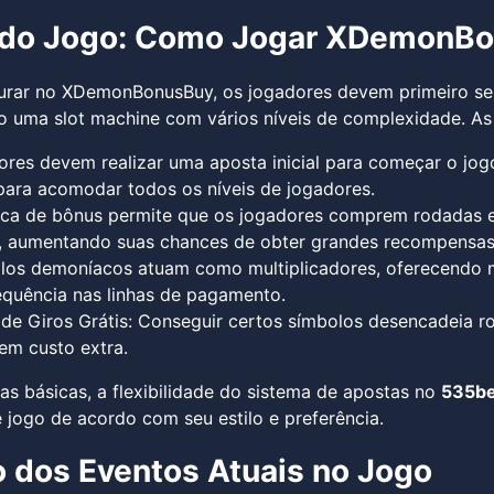
 do Jogo: Como Jogar XDemonB
urar no XDemonBonusBuy, os jogadores devem primeiro se f
 uma slot machine com vários níveis de complexidade. As r
ores devem realizar uma aposta inicial para começar o jog
para acomodar todos os níveis de jogadores.
ca de bônus permite que os jogadores comprem rodadas e
l, aumentando suas chances de obter grandes recompensas
los demoníacos atuam como multiplicadores, oferecendo 
equência nas linhas de pagamento.
de Giros Grátis: Conseguir certos símbolos desencadeia ro
em custo extra.
as básicas, a flexibilidade do sistema de apostas no
535be
e jogo de acordo com seu estilo e preferência.
 dos Eventos Atuais no Jogo