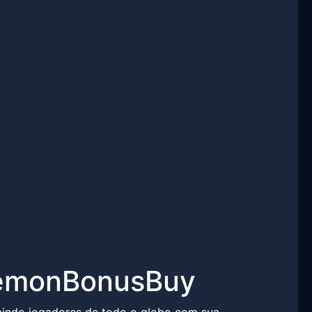
DemonBonusBuy