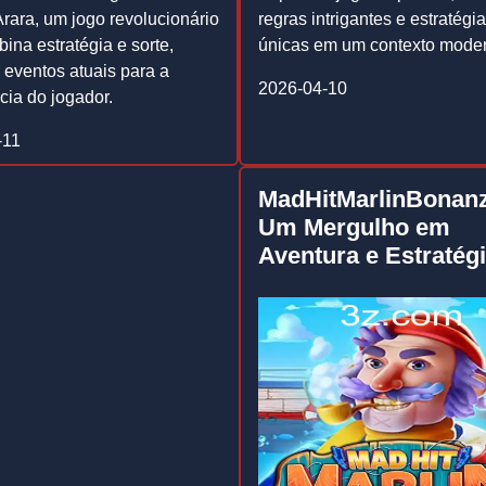
rara, um jogo revolucionário
regras intrigantes e estratégi
ina estratégia e sorte,
únicas em um contexto mode
 eventos atuais para a
2026-04-10
cia do jogador.
-11
MadHitMarlinBonanz
Um Mergulho em
Aventura e Estratég