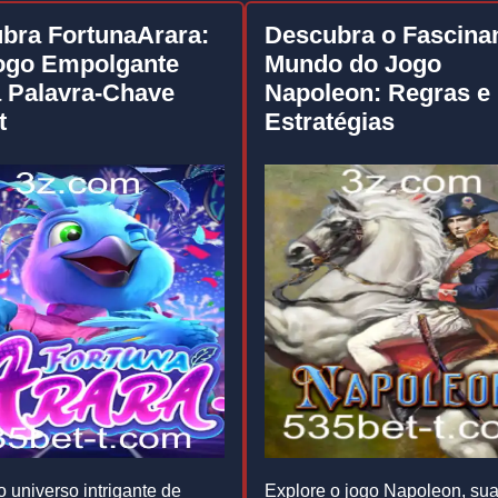
bra FortunaArara:
Descubra o Fascina
go Empolgante
Mundo do Jogo
 Palavra-Chave
Napoleon: Regras e
t
Estratégias
o universo intrigante de
Explore o jogo Napoleon, su